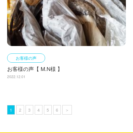
お客様の声
お客様の声【 M.N様 】
2022.12.01
1
2
3
4
5
6
＞