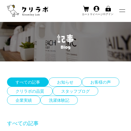
ログイン
カート
マイページ
Skip
to
content
すべての記事
お知らせ
お客様の声
クリラボの品質
スタッフブログ
企業実績
洗濯体験記
すべての記事