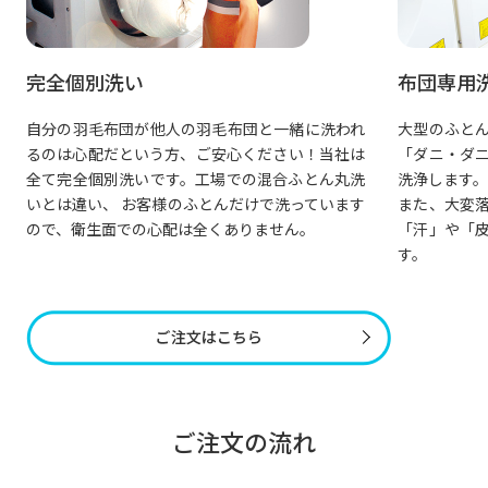
布団専用洗い機で温水洗い
羽毛布団と一緒に洗われ
大型のふとん専用洗濯機で、ふとんの中
ご安心ください！当社は
「ダニ・ダニの死骸・ダニのふん」まで
工場での混合ふとん丸洗
洗浄します。
ふとんだけで洗っています
また、大変落ちにくいとされる凝固して
全くありません。
「汗」や「皮脂」を温水で溶解させて洗
す。
ご注文の流れ