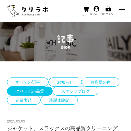
ログイン
カート
マイページ
Skip
to
content
すべての記事
お知らせ
お客様の声
クリラボの品質
スタッフブログ
企業実績
洗濯体験記
2025.03.03
ジャケット、スラックスの高品質クリーニング