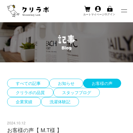
ログイン
カート
マイページ
Skip
to
content
すべての記事
お知らせ
お客様の声
クリラボの品質
スタッフブログ
企業実績
洗濯体験記
2024.10.12
お客様の声【 M.T様 】