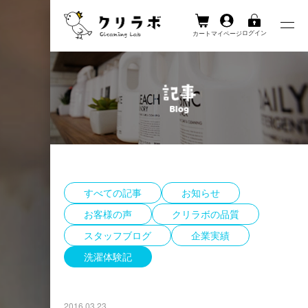
ログイン
カート
マイページ
Skip
to
content
すべての記事
お知らせ
お客様の声
クリラボの品質
スタッフブログ
企業実績
洗濯体験記
2016.03.23