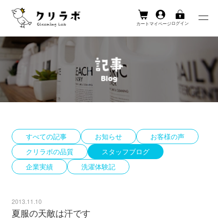
ログイン
カート
マイページ
Skip
to
content
すべての記事
お知らせ
お客様の声
クリラボの品質
スタッフブログ
企業実績
洗濯体験記
2013.11.10
夏服の天敵は汗です