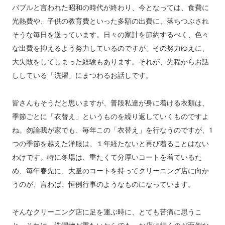
バブルと言われた昭和の時代が終わり、今となっては、食費に
光熱費や、子供の教育費といった多額の出費に、落ちつぶされ
そうな毎日を送っています。日々の家計を節約するべく、色々
な出費を抑えるよう努力しているのですが、その努力ゆえに、
大失敗をしてしまった経験もあります。それが、先程からお話
ししている「洗濯」にまつわるお話しです。
皆さんもそうだと思いますが、普段私達が身に着ける衣類は、
季節ごとに「衣替え」というものを繰り返していくものですよ
ね。勿論我が家でも、毎年この「衣替え」を行なうのですが、1
つの季節を越えた洋服は、１年経たないと再び着ることはない
わけです。特に冬場は、重たくて分厚いコートを着ているた
め、毎年春先に、大量のコートを持ってクリーニング店に向か
うのが、言わば、恒例行事のようなものになっています。
そんなクリーニング店に足を運ぶ時に、とても苦痛に思うこ