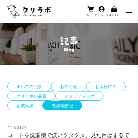
ログイン
カート
マイページ
Skip
to
content
すべての記事
お知らせ
お客様の声
クリラボの品質
スタッフブログ
企業実績
洗濯体験記
2016.04.06
コートを洗濯機で洗いクタクタ、見た目はまるで