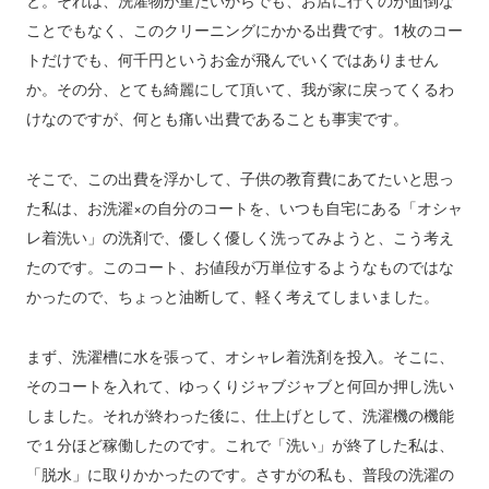
と。それは、洗濯物が重たいからでも、お店に行くのが面倒な
ことでもなく、このクリーニングにかかる出費です。1枚のコー
トだけでも、何千円というお金が飛んでいくではありません
か。その分、とても綺麗にして頂いて、我が家に戻ってくるわ
けなのですが、何とも痛い出費であることも事実です。
そこで、この出費を浮かして、子供の教育費にあてたいと思っ
た私は、お洗濯×の自分のコートを、いつも自宅にある「オシャ
レ着洗い」の洗剤で、優しく優しく洗ってみようと、こう考え
たのです。このコート、お値段が万単位するようなものではな
かったので、ちょっと油断して、軽く考えてしまいました。
まず、洗濯槽に水を張って、オシャレ着洗剤を投入。そこに、
そのコートを入れて、ゆっくりジャブジャブと何回か押し洗い
しました。それが終わった後に、仕上げとして、洗濯機の機能
で１分ほど稼働したのです。これで「洗い」が終了した私は、
「脱水」に取りかかったのです。さすがの私も、普段の洗濯の