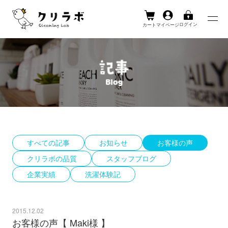
ログイン
カート
マイページ
Skip
to
content
すべての記事
お知らせ
お客様の声
クリラボの品質
スタッフブログ
企業実績
洗濯体験記
2015.12.02
お客様の声【 Maki様 】