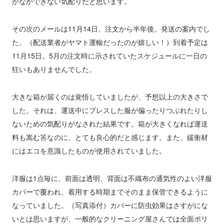
かなかできない気配りだと思います。
その次のメールは11月14日、注文から半年後。発送の案内でし
た。（配送業者がヤマト運輸だったのが嬉しい！）到着予定は
11月15日。5月の注文時に示されていたスケジュールに一日の
狂いもありませんでした。
大きな箱が届くのは覚悟していましたが、予想以上の大きさで
した。それは、運送中にプレスした服が偏ったりつぶれたりし
ないための気配りがなされた結果です。箱が大きくなれば運送
料も嵩む筈なのに、とても良心的だと感じます。また、緩衝材
にはエコを意識したものが使用されていました。
洋服は1点毎に、前面は透明、背面は不織布の通気性のよい洋服
カバーで覆われ、着用する時期までそのまま保管できるように
なっていました。（写真添付）カバーに防虫効果はさすがにな
いとは思いますが、一般的なクリーニング屋さんでは全面ポリ