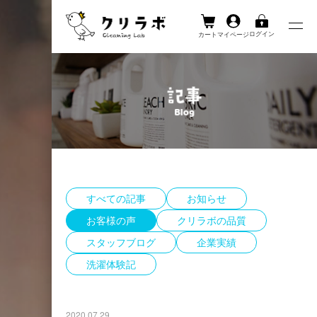
ログイン
カート
マイページ
Skip
to
content
すべての記事
お知らせ
お客様の声
クリラボの品質
スタッフブログ
企業実績
洗濯体験記
2020.07.29